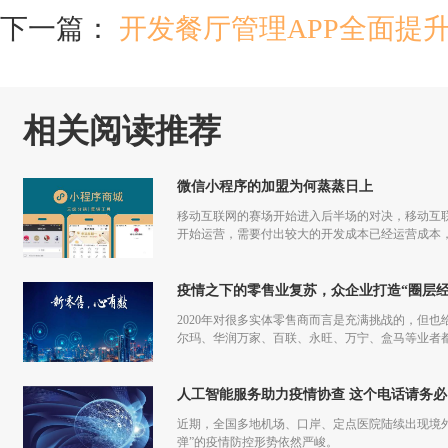
下一篇：
开发餐厅管理APP全面提
相关阅读推荐
微信小程序的加盟为何蒸蒸日上
移动互联网的赛场开始进入后半场的对决，移动互联
开始运营，需要付出较大的开发成本已经运营成本，
更多流量，但是付出和回报的差额已经越来越小甚
疫情之下的零售业复苏，众企业打造“圈层经
2020年对很多实体零售商而言是充满挑战的，但也
尔玛、华润万家、百联、永旺、万宁、盒马等业者
仅促进了零售商的在线化发展，也让业者们重新审
人工智能服务助力疫情协查 这个电话请务必
近期，全国多地机场、口岸、定点医院陆续出现境
弹”的疫情防控形势依然严峻。