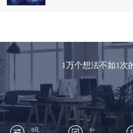
1万个想法不如1
6+
0元