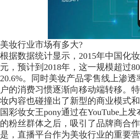
获得产品报价方案
美妆行业市场有多大?
1万个想法不如1次的方案落地
根据数据统计显示，2015年中国化妆品
元，预计到2018年，这一规模超过8
扫码添加[商务总监]沟通方案
20.6%。同时美妆产品零售线上渗透
户的消费习惯逐渐向移动端转移。特
扫码沟通
妆内容也碰撞出了新型的商业模式和
国彩妆女王pony通过在YouTube
的粉丝群体之后，吸引了品牌商合作
是，直播平台作为美妆行业的重要营