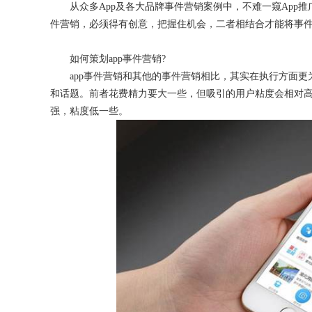
从众多App及各大品牌事件营销案例中，不难一窥App推
件营销，必须得有创意，把握住机会，二者相结合才能将事
如何策划app事件营销?
获得产品报价方案
app事件营销和其他的事件营销相比，其实在执行方面更
和话题。前者花费精力要大一些，但吸引的用户粘度会相对
1万个想法不如1次的方案落地
强，粘度低一些。
扫码添加[商务总监]沟通方案
扫码沟通