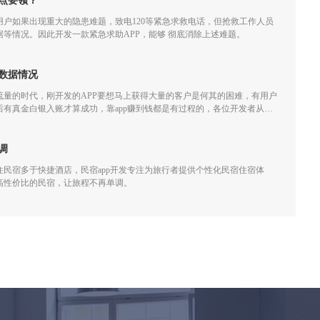
点要领？
户如果出现重大的隐患难题，致电120等紧急求救电话，但抢救工作人员
等情况。因此开发一款紧急求助APP，能够 彻底消除上述难题。
数据情况
流量的时代，刚开发的APP要想马上获得大量的客户是何其的困难，有用户
有真金白银入账才算成功，靠app赚到钱都是有过程的，各位开发者从开
，做app运营需要着重关心下面几个数据：
调
民宿多于快捷酒店，民宿app开发专注为旅行者提供个性化民宿住宿体
高性价比的民宿，让旅程不再单调。