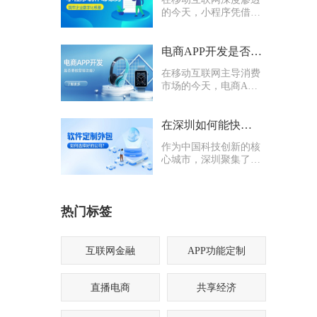
的今天，小程序凭借轻
量化、易传播、多入口
的核心优势，成为企业
打通线上渠道、沉淀私
电商APP开发是否要多做营销功能
域流量的关键抓手，无
在移动互联网主导消费
论是初创商户还是成熟
市场的今天，电商APP
企业，都纷纷布局小程
已成为企业抢占线上流
序制作，希望借助这一
量、提升业绩的核心载
载体实现业务升级。
体。不少企业在开发电
在深圳如何能快速找到一家优质的软件定制外包公司
商APP时，都会陷入一
作为中国科技创新的核
个两难困境：电商APP
心城市，深圳聚集了海
开发是否要多做营销功
量软件定制外包公司，
能？
从头部大厂分支到小型
创业团队，层次参差不
热门标签
齐。很多企业和创业者
在寻找软件定制外包公
司时，常常陷入“选择
困难”
互联网金融
APP功能定制
直播电商
共享经济