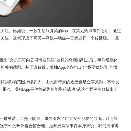
注。比如说，一款生活服务类的app，在策划热点事件之后，通过
的关注，这就形成了网民—网媒—地媒—官媒这样一个传播链。一旦
出“女员工可向公司请姨妈假”这样的奇葩福利之后，事件经媒体
关的话题。基于该背景，美柚App趁势推出了“我要姨妈假”的微
营销的影响范围持续扩大。由此而带来的效应也是立竿见影，事件发
。那么，美柚App事件营销为何能取得成功?从这个案例中分析出了
一是关爱，二是正能量。事件引发了广大女性朋友的共鸣，让月经
此次事件的热议也合情合理。抛开姨妈假事件本身来说，我们应该考