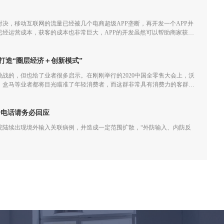
决，移动互联网的流量已经被几个电商超级APP垄断，再开发一个APP并
已经运营成本，获客的成本也非常巨大，APP的开发虽然可以帮助商家获取
经越来越小甚至会一直亏损。
打造“圈层经济＋创新模式”
满挑战的，但也给了业者很多启示。在刚刚举行的2020中国全零售大会上，沃
、盒马等业者都将目光瞄准了年轻消费者，而这群非常具有消费力的客群不
业者们重新审视创新模式和圈层经济效应。
个电话请务必回应
院陆续出现境外输入关联病例，并造成一定范围扩散，“外防输入、内防反