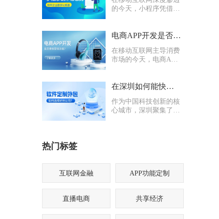
的今天，小程序凭借轻
量化、易传播、多入口
的核心优势，成为企业
打通线上渠道、沉淀私
电商APP开发是否要多做营销功能
域流量的关键抓手，无
在移动互联网主导消费
论是初创商户还是成熟
市场的今天，电商APP
企业，都纷纷布局小程
已成为企业抢占线上流
序制作，希望借助这一
量、提升业绩的核心载
载体实现业务升级。
体。不少企业在开发电
在深圳如何能快速找到一家优质的软件定制外包公司
商APP时，都会陷入一
作为中国科技创新的核
个两难困境：电商APP
心城市，深圳聚集了海
开发是否要多做营销功
量软件定制外包公司，
能？
从头部大厂分支到小型
创业团队，层次参差不
热门标签
齐。很多企业和创业者
在寻找软件定制外包公
司时，常常陷入“选择
困难”
互联网金融
APP功能定制
直播电商
共享经济