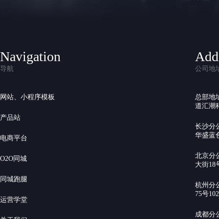
Navigation
Add
导航
公司地
网站、小程序模板
总部地
道汇潮科
产品站
长沙分
华盛蓝色
电商平台
北京分
O2O同城
大街18号
同城跑腿
杭州分
75号10
运营学堂
成都分