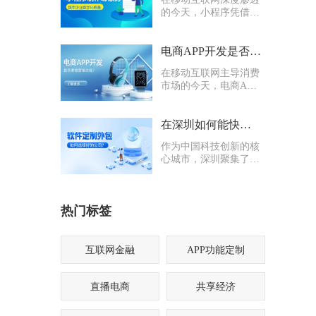
的今天，小程序凭借轻
量化、易传播、多入口
的核心优势，成为企业
打通线上渠道、沉淀私
电商APP开发是否要多做营销功能
域流量的关键抓手，无
在移动互联网主导消费
论是初创商户还是成熟
市场的今天，电商APP
企业，都纷纷布局小程
已成为企业抢占线上流
序制作，希望借助这一
量、提升业绩的核心载
载体实现业务升级。
体。不少企业在开发电
在深圳如何能快速找到一家优质的软件定制外包公司
商APP时，都会陷入一
作为中国科技创新的核
个两难困境：电商APP
心城市，深圳聚集了海
开发是否要多做营销功
量软件定制外包公司，
能？
从头部大厂分支到小型
创业团队，层次参差不
热门标签
齐。很多企业和创业者
在寻找软件定制外包公
司时，常常陷入“选择
困难”
互联网金融
APP功能定制
直播电商
共享经济