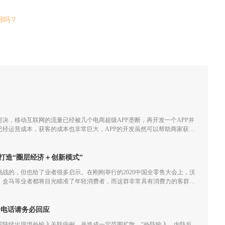
用吗？
决，移动互联网的流量已经被几个电商超级APP垄断，再开发一个APP并
已经运营成本，获客的成本也非常巨大，APP的开发虽然可以帮助商家获取
经越来越小甚至会一直亏损。
打造“圈层经济＋创新模式”
满挑战的，但也给了业者很多启示。在刚刚举行的2020中国全零售大会上，沃
、盒马等业者都将目光瞄准了年轻消费者，而这群非常具有消费力的客群不
业者们重新审视创新模式和圈层经济效应。
个电话请务必回应
院陆续出现境外输入关联病例，并造成一定范围扩散，“外防输入、内防反