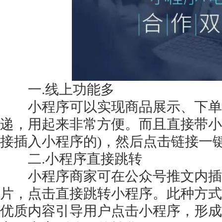
获得产品报价方案
1万个想法不如1次的方案落地
一.线上功能多
小程序可以实现商品展示、下单
扫码添加[商务总监]沟通方案
递，用起来非常方便。而且直接带小
接插入小程序的)，然后点击链接一
扫码沟通
二.小程序直接跳转
小程序商家可在公众号推文内插
片，点击直接跳转小程序。此种方式
优质内容引导用户点击小程序，形成