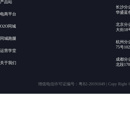
产品站
长沙分
华盛蓝色
电商平台
北京分
O2O同城
大街18号
同城跑腿
杭州分
75号10
运营学堂
成都分
关于我们
北段17
增值电信许可证编号：粤B2-20191049 | Copy Rig