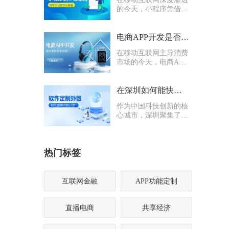
的今天，小程序凭借轻
量化、易传播、多入口
的核心优势，成为企业
打通线上渠道、沉淀私
电商APP开发是否要多做营销功能
域流量的关键抓手，无
在移动互联网主导消费
论是初创商户还是成熟
市场的今天，电商APP
企业，都纷纷布局小程
已成为企业抢占线上流
序制作，希望借助这一
量、提升业绩的核心载
载体实现业务升级。
体。不少企业在开发电
在深圳如何能快速找到一家优质的软件定制外包公司
商APP时，都会陷入一
作为中国科技创新的核
个两难困境：电商APP
心城市，深圳聚集了海
开发是否要多做营销功
量软件定制外包公司，
能？
从头部大厂分支到小型
创业团队，层次参差不
热门标签
齐。很多企业和创业者
在寻找软件定制外包公
司时，常常陷入“选择
困难”
互联网金融
APP功能定制
直播电商
共享经济