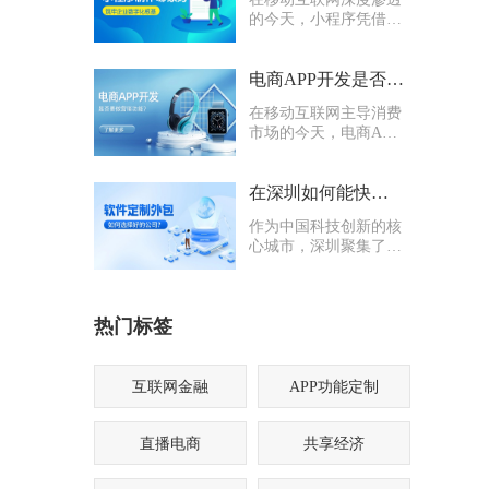
的今天，小程序凭借轻
量化、易传播、多入口
的核心优势，成为企业
打通线上渠道、沉淀私
电商APP开发是否要多做营销功能
域流量的关键抓手，无
在移动互联网主导消费
论是初创商户还是成熟
市场的今天，电商APP
企业，都纷纷布局小程
已成为企业抢占线上流
序制作，希望借助这一
量、提升业绩的核心载
载体实现业务升级。
体。不少企业在开发电
在深圳如何能快速找到一家优质的软件定制外包公司
商APP时，都会陷入一
作为中国科技创新的核
个两难困境：电商APP
心城市，深圳聚集了海
开发是否要多做营销功
量软件定制外包公司，
能？
从头部大厂分支到小型
创业团队，层次参差不
热门标签
齐。很多企业和创业者
在寻找软件定制外包公
司时，常常陷入“选择
困难”
互联网金融
APP功能定制
直播电商
共享经济