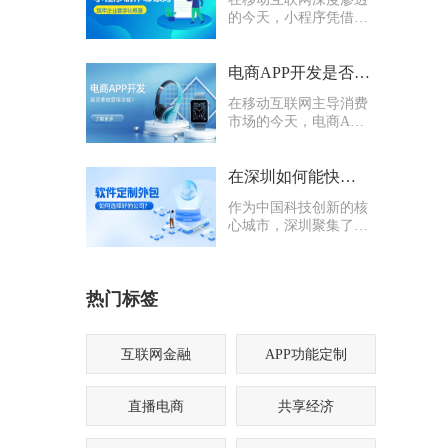
的今天，小程序凭借轻
量化、易传播、多入口
的核心优势，成为企业
打通线上渠道、沉淀私
电商APP开发是否要多做营销功能
域流量的关键抓手，无
在移动互联网主导消费
论是初创商户还是成熟
市场的今天，电商APP
企业，都纷纷布局小程
已成为企业抢占线上流
序制作，希望借助这一
量、提升业绩的核心载
载体实现业务升级。
体。不少企业在开发电
在深圳如何能快速找到一家优质的软件定制外包公司
商APP时，都会陷入一
作为中国科技创新的核
个两难困境：电商APP
心城市，深圳聚集了海
开发是否要多做营销功
量软件定制外包公司，
能？
从头部大厂分支到小型
创业团队，层次参差不
热门标签
齐。很多企业和创业者
在寻找软件定制外包公
司时，常常陷入“选择
困难”
互联网金融
APP功能定制
直播电商
共享经济