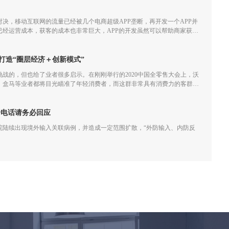
决，移动互联网的流量已经被几个电商超级APP垄断，再开发一个APP并
已经运营成本，获客的成本也非常巨大，APP的开发虽然可以帮助商家获取
经越来越小甚至会一直亏损。
打造“圈层经济＋创新模式”
满挑战的，但也给了业者很多启示。在刚刚举行的2020中国全零售大会上，沃
、盒马等业者都将目光瞄准了年轻消费者，而这群非常具有消费力的客群不
业者们重新审视创新模式和圈层经济效应。
个电话请务必回应
院陆续出现境外输入关联病例，并造成一定范围扩散，“外防输入、内防反