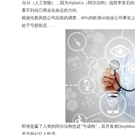
当AI（人工智能），因为AlphaGo（阿尔法狗）战胜李
看不到自己商业化命运的方向。
根据伦敦风投公司此前的调查，40%的欧洲AI创业公司事实上
处于亏损状态……
获得产品报价方案
1万个想法不如1次的方案落地
扫码添加[商务总监]沟通方案
扫码沟通
即便是赢了人类的阿尔法狗也是“亏成狗”，其开发者DeepMi
是亏损42亿人民币。