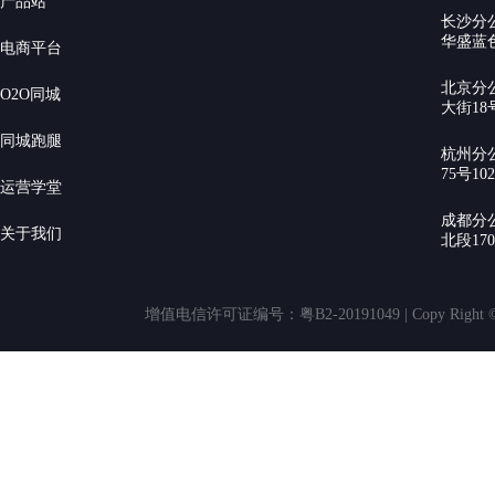
产品站
长沙分
华盛蓝色
电商平台
北京分
O2O同城
大街18号
同城跑腿
杭州分
75号10
运营学堂
成都分
关于我们
北段17
增值电信许可证编号：粤B2-20191049 | Copy Rig