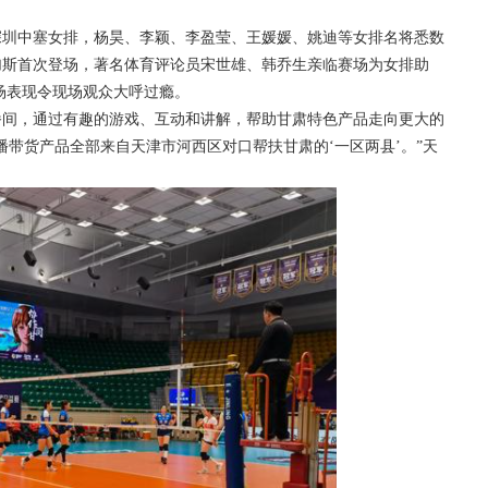
深圳中塞女排，杨昊、李颖、李盈莹、王媛媛、姚迪等女排名将悉数
加斯首次登场，著名体育评论员宋世雄、韩乔生亲临赛场为女排助
场表现令现场观众大呼过瘾。
播间，通过有趣的游戏、互动和讲解，帮助甘肃特色产品走向更大的
带货产品全部来自天津市河西区对口帮扶甘肃的‘一区两县’。”天