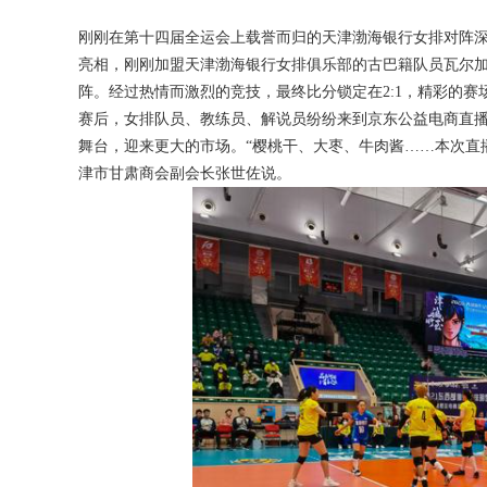
刚刚在第十四届全运会上载誉而归的天津渤海银行女排对阵
亮相，刚刚加盟天津渤海银行女排俱乐部的古巴籍队员瓦尔
阵。经过热情而激烈的竞技，最终比分锁定在2:1，精彩的赛
获得产品报价方案
赛后，女排队员、教练员、解说员纷纷来到京东公益电商直
舞台，迎来更大的市场。“樱桃干、大枣、牛肉酱……本次直播
1万个想法不如1次的方案落地
津市甘肃商会副会长张世佐说。
扫码添加[商务总监]沟通方案
扫码沟通