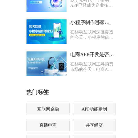
APP已经成为企业拓客
引流、沉淀私域、提升
服务效率的核心载体。
无论是电商零售、本地
小程序制作哪家好？科名网络用专业筑牢企业数字化根基
生活、企业办公还是行
在移动互联网深度渗透
业管理系统，定制化
的今天，小程序凭借轻
APP都能有效打通线上
量化、易传播、多入口
业务闭环。
的核心优势，成为企业
打通线上渠道、沉淀私
电商APP开发是否要多做营销功能
域流量的关键抓手，无
在移动互联网主导消费
论是初创商户还是成熟
市场的今天，电商APP
企业，都纷纷布局小程
已成为企业抢占线上流
序制作，希望借助这一
量、提升业绩的核心载
载体实现业务升级。
体。不少企业在开发电
热门标签
商APP时，都会陷入一
个两难困境：电商APP
开发是否要多做营销功
能？
互联网金融
APP功能定制
直播电商
共享经济