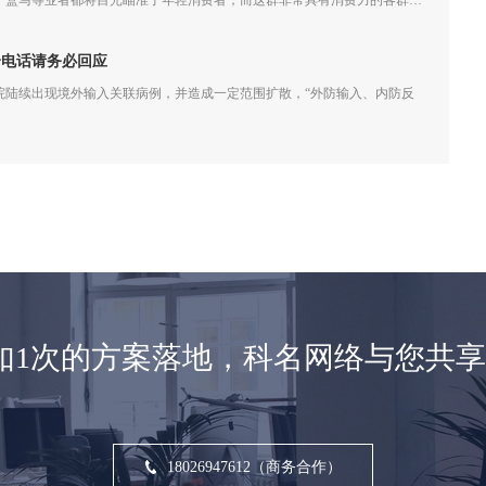
、盒马等业者都将目光瞄准了年轻消费者，而这群非常具有消费力的客群不
业者们重新审视创新模式和圈层经济效应。
个电话请务必回应
院陆续出现境外输入关联病例，并造成一定范围扩散，“外防输入、内防反
如1次的方案落地，科名网络与您共
18026947612（商务合作）