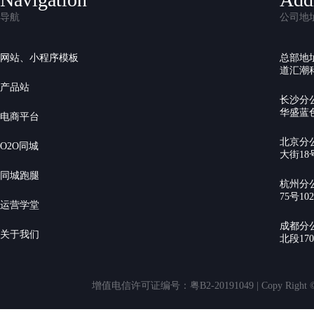
导航
公司地
网站、小程序模板
总部地
道汇潮科
产品站
长沙分
华盛蓝色
电商平台
北京分
O2O同城
大街18号
同城跑腿
杭州分
75号10
运营学堂
成都分
关于我们
北段17
增值电信许可证编号：粤B2-20191049 | Copy Rig