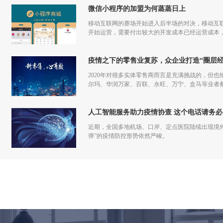
微信小程序的加盟为何蒸蒸日上
移动互联网的赛场开始进入后半场的对决，移动互联
开始运营，需要付出较大的开发成本已经运营成本，
更多流量，但是付出和回报的差额已经越来越小甚
疫情之下的零售业复苏，众企业打造“圈层经
2020年对很多实体零售商而言是充满挑战的，但也
尔玛、华润万家、百联、永旺、万宁、盒马等业者
仅促进了零售商的在线化发展，也让业者们重新审
人工智能服务助力疫情协查 这个电话请务必
近期，全国多地机场、口岸、定点医院陆续出现境
弹”的疫情防控形势依然严峻。