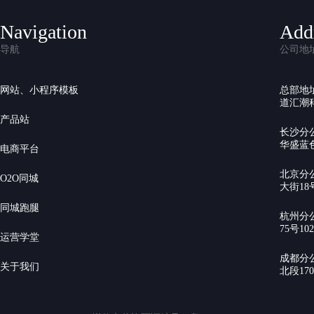
Navigation
Add
导航
公司地
网站、小程序模板
总部地
道汇潮科
产品站
长沙分
华盛蓝色
电商平台
北京分
O2O同城
大街18号
同城跑腿
杭州分
75号10
运营学堂
成都分
关于我们
北段17