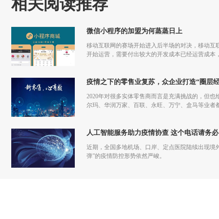
相关阅读推荐
微信小程序的加盟为何蒸蒸日上
移动互联网的赛场开始进入后半场的对决，移动互联
开始运营，需要付出较大的开发成本已经运营成本，
更多流量，但是付出和回报的差额已经越来越小甚
疫情之下的零售业复苏，众企业打造“圈层经
2020年对很多实体零售商而言是充满挑战的，但也
尔玛、华润万家、百联、永旺、万宁、盒马等业者
仅促进了零售商的在线化发展，也让业者们重新审
人工智能服务助力疫情协查 这个电话请务必
近期，全国多地机场、口岸、定点医院陆续出现境
弹”的疫情防控形势依然严峻。