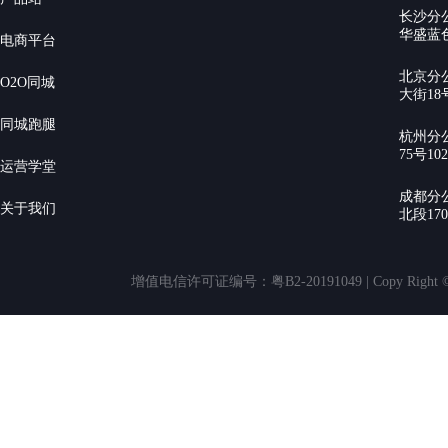
长沙分
华盛蓝色
电商平台
北京分
O2O同城
大街18号
同城跑腿
杭州分
75号10
运营学堂
成都分
关于我们
北段17
增值电信许可证编号：粤B2-20191049 | Copy Rig