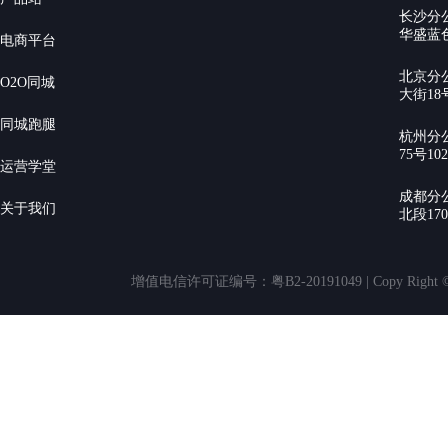
长沙分
华盛蓝色
电商平台
北京分
O2O同城
大街18号
同城跑腿
杭州分
75号10
运营学堂
成都分
关于我们
北段17
增值电信许可证编号：粤B2-20191049 | Copy Rig