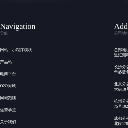
Navigation
Add
导航
公司地
网站、小程序模板
总部地
道汇潮科
产品站
长沙分
华盛蓝色
电商平台
北京分
O2O同城
大街18号
同城跑腿
杭州分
75号10
运营学堂
成都分
关于我们
北段17