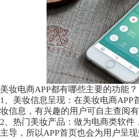
获得产品报价方案
1万个想法不如1次的方案落地
扫码添加[商务总监]沟通方案
美妆电商
APP都有哪些主要的功能？
扫码沟通
1、美妆信息呈现：在美妆电商AP
妆信息，有兴趣的用户可自主查阅有
2、热门美妆产品：做为电商类软件
主导，所以APP首页也会为用户呈