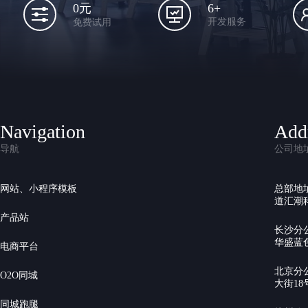
6+
0元
开发服务
免费试用
Navigation
Add
导航
公司地
网站、小程序模板
总部地
道汇潮科
产品站
长沙分
华盛蓝色
电商平台
北京分
O2O同城
大街18号
同城跑腿