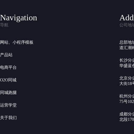
Navigation
Add
导航
公司地
网站、小程序模板
总部地
道汇潮科
产品站
长沙分
华盛蓝色
电商平台
北京分
O2O同城
大街18号
同城跑腿
杭州分
75号10
运营学堂
成都分
关于我们
北段17