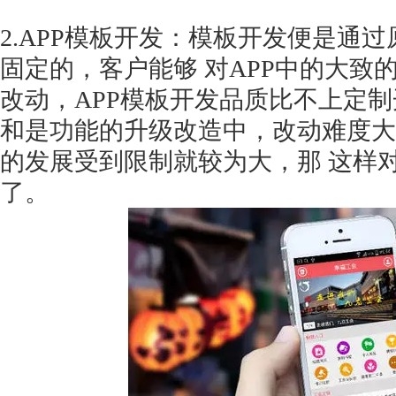
2.APP模板开发：模板开发便是通过
固定的，客户能够 对APP中的大致
改动，APP模板开发品质比不上定
获得产品报价方案
和是功能的升级改造中，改动难度大
1万个想法不如1次的方案落地
的发展受到限制就较为大，那 这样
了。
扫码添加[商务总监]沟通方案
扫码沟通