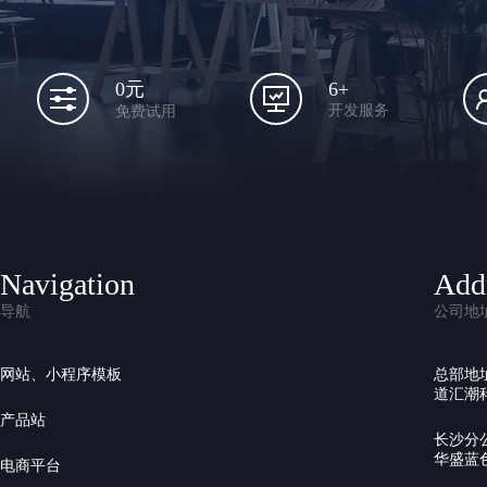
6+
0元
开发服务
免费试用
Navigation
Add
导航
公司地
网站、小程序模板
总部地
道汇潮科
产品站
长沙分
华盛蓝色
电商平台