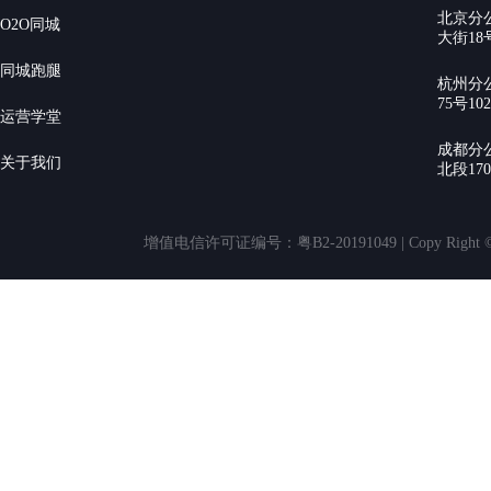
北京分
O2O同城
大街18号
同城跑腿
杭州分
75号10
运营学堂
成都分
关于我们
北段17
增值电信许可证编号：粤B2-20191049 | Copy Rig