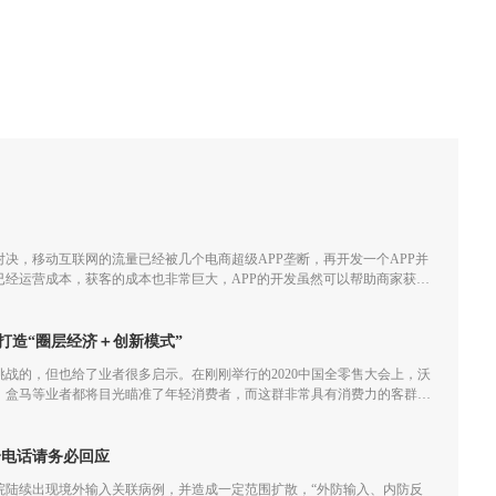
决，移动互联网的流量已经被几个电商超级APP垄断，再开发一个APP并
已经运营成本，获客的成本也非常巨大，APP的开发虽然可以帮助商家获取
经越来越小甚至会一直亏损。
打造“圈层经济＋创新模式”
满挑战的，但也给了业者很多启示。在刚刚举行的2020中国全零售大会上，沃
、盒马等业者都将目光瞄准了年轻消费者，而这群非常具有消费力的客群不
业者们重新审视创新模式和圈层经济效应。
个电话请务必回应
院陆续出现境外输入关联病例，并造成一定范围扩散，“外防输入、内防反