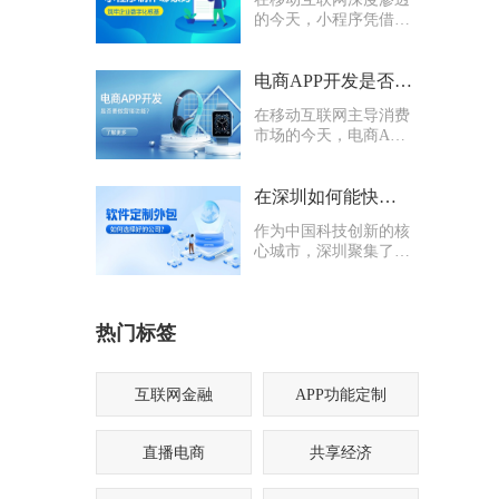
的今天，小程序凭借轻
量化、易传播、多入口
的核心优势，成为企业
打通线上渠道、沉淀私
电商APP开发是否要多做营销功能
域流量的关键抓手，无
在移动互联网主导消费
论是初创商户还是成熟
市场的今天，电商APP
企业，都纷纷布局小程
已成为企业抢占线上流
序制作，希望借助这一
量、提升业绩的核心载
载体实现业务升级。
体。不少企业在开发电
在深圳如何能快速找到一家优质的软件定制外包公司
商APP时，都会陷入一
作为中国科技创新的核
个两难困境：电商APP
心城市，深圳聚集了海
开发是否要多做营销功
量软件定制外包公司，
能？
从头部大厂分支到小型
创业团队，层次参差不
热门标签
齐。很多企业和创业者
在寻找软件定制外包公
司时，常常陷入“选择
困难”
互联网金融
APP功能定制
直播电商
共享经济