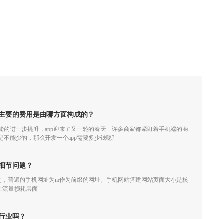
，主要的费用是由哪方面构成的？
的进一步提升，app迎来了又一轮的春天，许多商家都紧盯着手机端的商
可是不能少的，那么开发一个app需要多少钱呢?
细节问题？
的，普遍的手机网址为m作为前缀的网址。手机网站搭建网站页面大小是核
在流量损耗层面
行业吗？