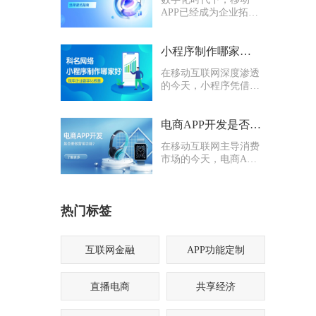
APP已经成为企业拓客
引流、沉淀私域、提升
服务效率的核心载体。
无论是电商零售、本地
小程序制作哪家好？科名网络用专业筑牢企业数字化根基
生活、企业办公还是行
在移动互联网深度渗透
业管理系统，定制化
的今天，小程序凭借轻
APP都能有效打通线上
量化、易传播、多入口
业务闭环。
的核心优势，成为企业
打通线上渠道、沉淀私
电商APP开发是否要多做营销功能
域流量的关键抓手，无
在移动互联网主导消费
论是初创商户还是成熟
市场的今天，电商APP
企业，都纷纷布局小程
已成为企业抢占线上流
序制作，希望借助这一
量、提升业绩的核心载
载体实现业务升级。
体。不少企业在开发电
热门标签
商APP时，都会陷入一
个两难困境：电商APP
开发是否要多做营销功
能？
互联网金融
APP功能定制
直播电商
共享经济