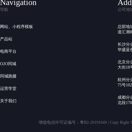
Navigation
Add
导航
公司地
网站、小程序模板
总部地
道汇潮科
产品站
长沙分
华盛蓝色
电商平台
北京分
O2O同城
大街18号
同城跑腿
杭州分
75号10
运营学堂
成都分
关于我们
北段17
增值电信许可证编号：粤B2-20191049 | Copy Rig