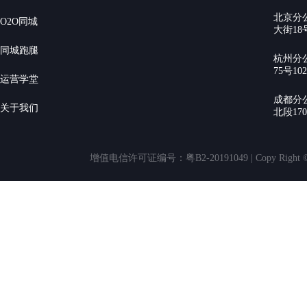
北京分
O2O同城
大街18号
同城跑腿
杭州分
75号10
运营学堂
成都分
关于我们
北段17
增值电信许可证编号：粤B2-20191049 | Copy Rig