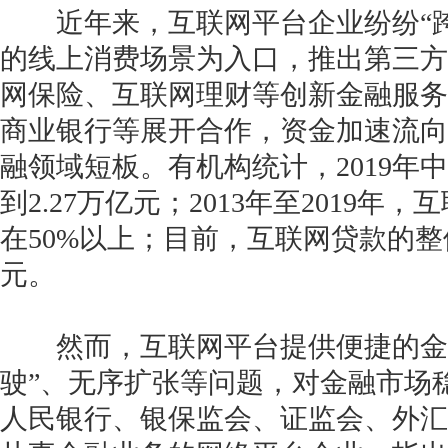
近年来，互联网平台企业纷纷“跨
的线上消费场景为入口，推出第三方
网保险、互联网理财等创新金融服务
商业银行等展开合作，资金加速流向
获得产品报价方案
融领域短板。有机构统计，2019年
1万个想法不如1次的方案落地
到2.27万亿元；2013年至2019
在50%以上；目前，互联网贷款的整
扫码添加[商务总监]沟通方案
元。
扫码沟通
然而，互联网平台提供便捷的金融
驶”、无序扩张等问题，对金融市场
人民银行、银保监会、证监会、外汇