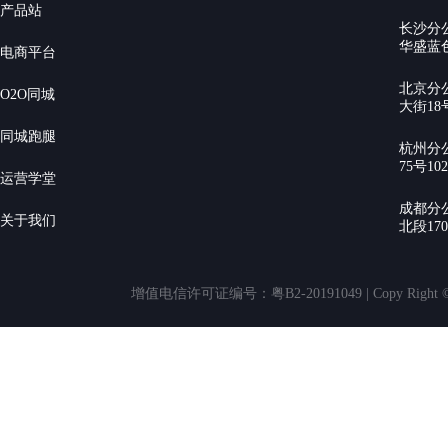
产品站
长沙分
华盛蓝色
电商平台
北京分
O2O同城
大街18号
同城跑腿
杭州分
75号10
运营学堂
成都分
关于我们
北段17
增值电信许可证编号：粤B2-20191049 | Copy Rig