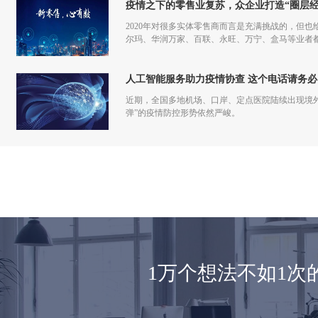
疫情之下的零售业复苏，众企业打造“圈层经
2020年对很多实体零售商而言是充满挑战的，但也
尔玛、华润万家、百联、永旺、万宁、盒马等业者
仅促进了零售商的在线化发展，也让业者们重新审
人工智能服务助力疫情协查 这个电话请务必
近期，全国多地机场、口岸、定点医院陆续出现境
弹”的疫情防控形势依然严峻。
1万个想法不如1