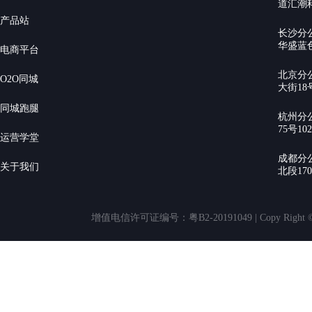
道汇潮科
产品站
长沙分
华盛蓝色
电商平台
北京分
O2O同城
大街18号
同城跑腿
杭州分
75号10
运营学堂
成都分
关于我们
北段17
增值电信许可证编号：粤B2-20191049 | Copy Rig