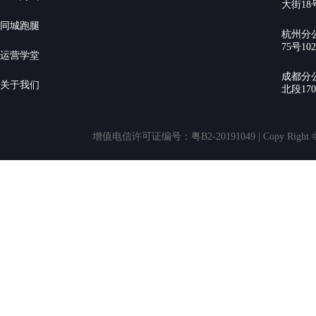
大街18号
同城跑腿
杭州分
75号10
运营学堂
成都分
关于我们
北段17
增值电信许可证编号：粤B2-20191049 | Copy Rig