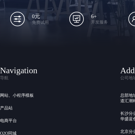
6+
0元
开发服务
免费试用
Navigation
Add
导航
公司地
网站、小程序模板
总部地
道汇潮科
产品站
长沙分
华盛蓝色
电商平台
北京分
O2O同城