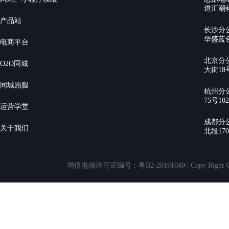
道汇潮科
产品站
长沙分
华盛蓝色
电商平台
北京分
O2O同城
大街18号
同城跑腿
杭州分
75号10
运营学堂
成都分
关于我们
北段17
增值电信许可证编号：粤B2-20191049 | Copy Rig