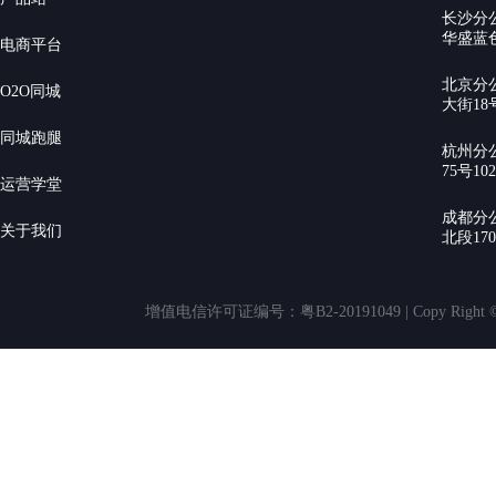
长沙分
华盛蓝色
电商平台
北京分
O2O同城
大街18号
同城跑腿
杭州分
75号10
运营学堂
成都分
关于我们
北段17
增值电信许可证编号：粤B2-20191049 | Copy Rig