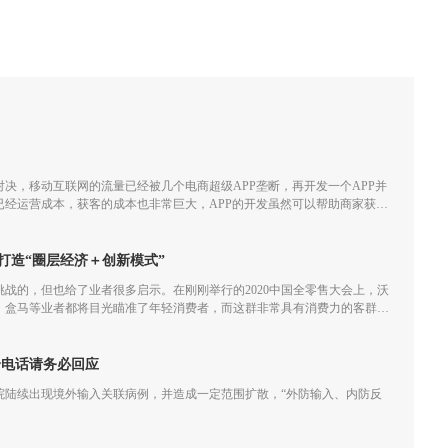
决，移动互联网的流量已经被几个电商超级APP垄断，再开发一个APP并
已经运营成本，获客的成本也非常巨大，APP的开发虽然可以帮助商家获取
经越来越小甚至会一直亏损。
打造“圈层经济＋创新模式”
满挑战的，但也给了业者很多启示。在刚刚举行的2020中国全零售大会上，沃
、盒马等业者都将目光瞄准了年轻消费者，而这群非常具有消费力的客群不
业者们重新审视创新模式和圈层经济效应。
个电话请务必回应
院陆续出现境外输入关联病例，并造成一定范围扩散，“外防输入、内防反