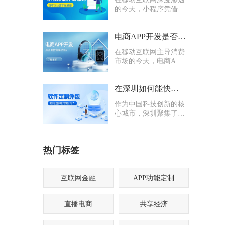
的今天，小程序凭借轻
量化、易传播、多入口
的核心优势，成为企业
打通线上渠道、沉淀私
电商APP开发是否要多做营销功能
域流量的关键抓手，无
在移动互联网主导消费
论是初创商户还是成熟
市场的今天，电商APP
企业，都纷纷布局小程
已成为企业抢占线上流
序制作，希望借助这一
量、提升业绩的核心载
载体实现业务升级。
体。不少企业在开发电
在深圳如何能快速找到一家优质的软件定制外包公司
商APP时，都会陷入一
作为中国科技创新的核
个两难困境：电商APP
心城市，深圳聚集了海
开发是否要多做营销功
量软件定制外包公司，
能？
从头部大厂分支到小型
创业团队，层次参差不
热门标签
齐。很多企业和创业者
在寻找软件定制外包公
司时，常常陷入“选择
困难”
互联网金融
APP功能定制
直播电商
共享经济