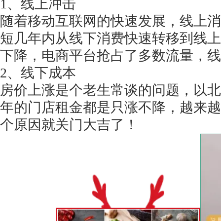
1、线上冲击
随着移动互联网的快速发展，线上消
短几年内从线下消费快速转移到线上
下降，电商平台抢占了多数流量，线
获得产品报价方案
2、线下成本
1万个想法不如1次的方案落地
房价上涨是个老生常谈的问题，以北
年的门店租金都是只涨不降，越来越
扫码添加[商务总监]沟通方案
个原因就关门大吉了！
扫码沟通