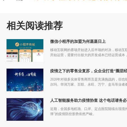
相关阅读推荐
微信小程序的加盟为何蒸蒸日上
移动互联网的赛场开始进入后半场的对决，移动互联
开始运营，需要付出较大的开发成本已经运营成本，
更多流量，但是付出和回报的差额已经越来越小甚
疫情之下的零售业复苏，众企业打造“圈层经
2020年对很多实体零售商而言是充满挑战的，但也
尔玛、华润万家、百联、永旺、万宁、盒马等业者
仅促进了零售商的在线化发展，也让业者们重新审
人工智能服务助力疫情协查 这个电话请务必
近期，全国多地机场、口岸、定点医院陆续出现境
弹”的疫情防控形势依然严峻。