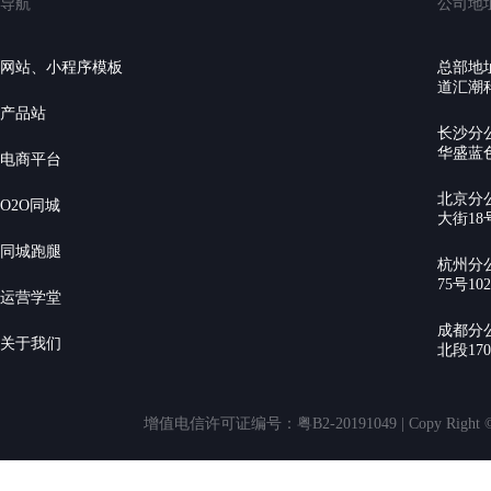
导航
公司地
网站、小程序模板
总部地
道汇潮科
产品站
长沙分
华盛蓝色
电商平台
北京分
O2O同城
大街18号
同城跑腿
杭州分
75号10
运营学堂
成都分
关于我们
北段17
增值电信许可证编号：粤B2-20191049 | Copy Rig