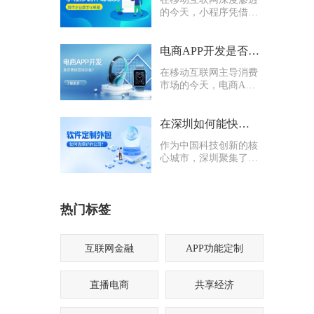
的今天，小程序凭借轻
量化、易传播、多入口
的核心优势，成为企业
打通线上渠道、沉淀私
电商APP开发是否要多做营销功能
域流量的关键抓手，无
在移动互联网主导消费
论是初创商户还是成熟
市场的今天，电商APP
企业，都纷纷布局小程
已成为企业抢占线上流
序制作，希望借助这一
量、提升业绩的核心载
载体实现业务升级。
体。不少企业在开发电
在深圳如何能快速找到一家优质的软件定制外包公司
商APP时，都会陷入一
作为中国科技创新的核
个两难困境：电商APP
心城市，深圳聚集了海
开发是否要多做营销功
量软件定制外包公司，
能？
从头部大厂分支到小型
创业团队，层次参差不
热门标签
齐。很多企业和创业者
在寻找软件定制外包公
司时，常常陷入“选择
困难”
互联网金融
APP功能定制
直播电商
共享经济