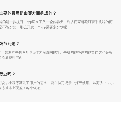
，主要的费用是由哪方面构成的？
的进一步提升，app迎来了又一轮的春天，许多商家都紧盯着手机端的商
可是不能少的，那么开发一个app需要多少钱呢?
细节问题？
的，普遍的手机网址为m作为前缀的网址。手机网站搭建网站页面大小是核
在流量损耗层面
行业吗？
的说，小程序满足了用户的需求，能在特定场景中打开使用。从源头上，小
程序基本上覆盖了各个领域。