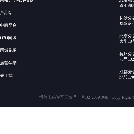
网站、小程序模板
总部地
道汇潮科
产品站
长沙分
华盛蓝色
电商平台
北京分
O2O同城
大街18号
同城跑腿
杭州分
75号10
运营学堂
成都分
关于我们
北段17
增值电信许可证编号：粤B2-20191049 | Copy Rig