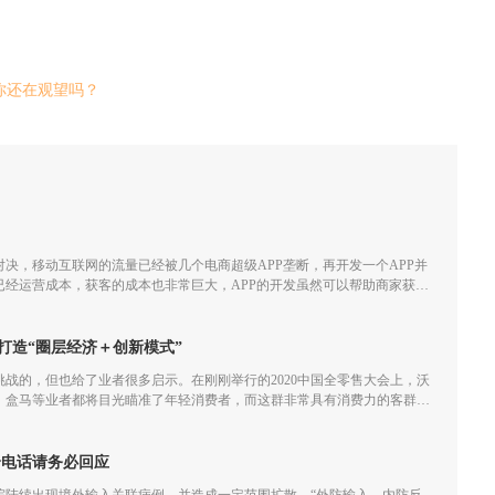
你还在观望吗？
决，移动互联网的流量已经被几个电商超级APP垄断，再开发一个APP并
已经运营成本，获客的成本也非常巨大，APP的开发虽然可以帮助商家获取
经越来越小甚至会一直亏损。
打造“圈层经济＋创新模式”
满挑战的，但也给了业者很多启示。在刚刚举行的2020中国全零售大会上，沃
、盒马等业者都将目光瞄准了年轻消费者，而这群非常具有消费力的客群不
业者们重新审视创新模式和圈层经济效应。
个电话请务必回应