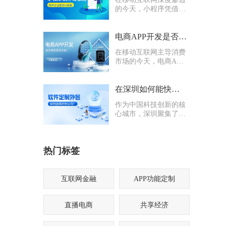
的今天，小程序凭借轻
量化、易传播、多入口
的核心优势，成为企业
打通线上渠道、沉淀私
电商APP开发是否要多做营销功能
域流量的关键抓手，无
在移动互联网主导消费
论是初创商户还是成熟
市场的今天，电商APP
企业，都纷纷布局小程
已成为企业抢占线上流
序制作，希望借助这一
量、提升业绩的核心载
载体实现业务升级。
体。不少企业在开发电
在深圳如何能快速找到一家优质的软件定制外包公司
商APP时，都会陷入一
作为中国科技创新的核
个两难困境：电商APP
心城市，深圳聚集了海
开发是否要多做营销功
量软件定制外包公司，
能？
从头部大厂分支到小型
创业团队，层次参差不
热门标签
齐。很多企业和创业者
在寻找软件定制外包公
司时，常常陷入“选择
困难”
互联网金融
APP功能定制
直播电商
共享经济