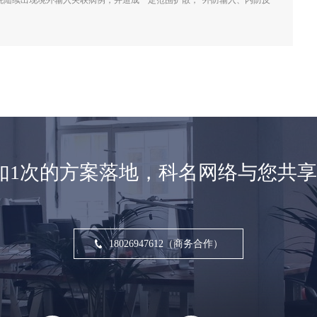
院陆续出现境外输入关联病例，并造成一定范围扩散，“外防输入、内防反
如1次的方案落地，科名网络与您共
18026947612（商务合作）