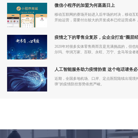
微信小程序的加盟为何蒸蒸日上
移动互联网的赛场开始进入后半场的对决，移动互联
开始运营，需要付出较大的开发成本已经运营成本，
更多流量，但是付出和回报的差额已经越来越小甚
疫情之下的零售业复苏，众企业打造“圈层经
2020年对很多实体零售商而言是充满挑战的，但也
尔玛、华润万家、百联、永旺、万宁、盒马等业者
仅促进了零售商的在线化发展，也让业者们重新审
人工智能服务助力疫情协查 这个电话请务必
近期，全国多地机场、口岸、定点医院陆续出现境
弹”的疫情防控形势依然严峻。