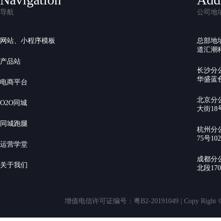
导航
公司地
网站、小程序模板
总部地
道汇潮科
产品站
长沙分
华盛蓝色
电商平台
北京分
O2O同城
大街18号
同城跑腿
杭州分
75号10
运营学堂
成都分
关于我们
北段17
增值电信许可证编号：粤B2-20191049 | Copy Rig