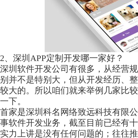
获得产品报价方案
1万个想法不如1次的方案落地
2、深圳APP定制开发哪一家好？
深圳软件开发公司有很多，从经营规
扫码添加[商务总监]沟通方案
别并不是特别大，但从开发经历、整
较大的。所以咱们就来举例几家比较
扫码沟通
一下。
首家是深圳科名网络致远科技有限公
事软件开发业务，截至目前已经有十
实力上讲是没有任何问题的；往往推