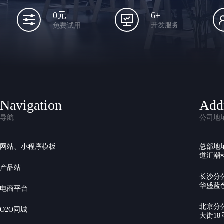
6+
0元
开发服务
免费试用
Navigation
Add
导航
公司地
网站、小程序模板
总部地
道汇潮科
产品站
长沙分
华盛蓝色
电商平台
北京分
O2O同城
大街18号