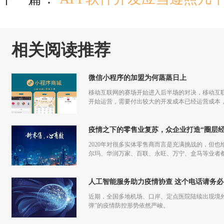
相关阅读推荐
微信小程序的加盟为何蒸蒸日上
移动互联网的赛场开始进入后半场的对决，移动互联
开始运营，需要付出较大的开发成本已经运营成本，
更多流量，但是付出和回报的差额已经越来越小甚
疫情之下的零售业复苏，众企业打造“圈层经
2020年对很多实体零售商而言是充满挑战的，但也
尔玛、华润万家、百联、永旺、万宁、盒马等业者
仅促进了零售商的在线化发展，也让业者们重新审
人工智能服务助力疫情协查 这个电话请务必
近期，全国多地机场、口岸、定点医院陆续出现境
弹”的疫情防控形势依然严峻。