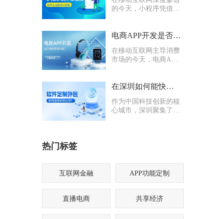
的今天，小程序凭借轻
量化、易传播、多入口
的核心优势，成为企业
打通线上渠道、沉淀私
电商APP开发是否要多做营销功能
域流量的关键抓手，无
在移动互联网主导消费
论是初创商户还是成熟
市场的今天，电商APP
企业，都纷纷布局小程
已成为企业抢占线上流
序制作，希望借助这一
量、提升业绩的核心载
载体实现业务升级。
体。不少企业在开发电
在深圳如何能快速找到一家优质的软件定制外包公司
商APP时，都会陷入一
作为中国科技创新的核
个两难困境：电商APP
心城市，深圳聚集了海
开发是否要多做营销功
量软件定制外包公司，
能？
从头部大厂分支到小型
创业团队，层次参差不
热门标签
齐。很多企业和创业者
在寻找软件定制外包公
司时，常常陷入“选择
困难”
互联网金融
APP功能定制
直播电商
共享经济