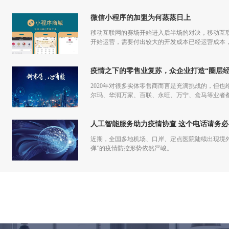
微信小程序的加盟为何蒸蒸日上
移动互联网的赛场开始进入后半场的对决，移动互联
开始运营，需要付出较大的开发成本已经运营成本，
更多流量，但是付出和回报的差额已经越来越小甚
疫情之下的零售业复苏，众企业打造“圈层经
2020年对很多实体零售商而言是充满挑战的，但也
尔玛、华润万家、百联、永旺、万宁、盒马等业者
仅促进了零售商的在线化发展，也让业者们重新审
人工智能服务助力疫情协查 这个电话请务必
近期，全国多地机场、口岸、定点医院陆续出现境
弹”的疫情防控形势依然严峻。