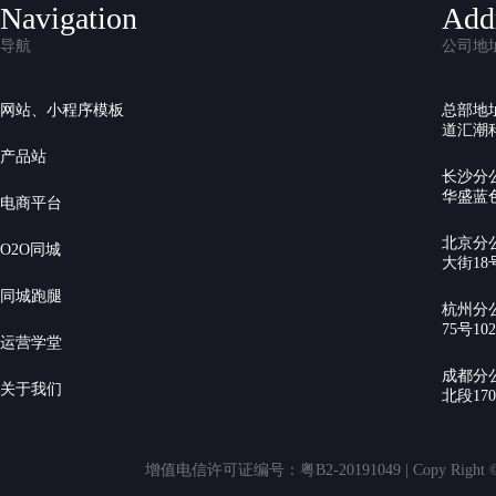
Navigation
Add
导航
公司地
网站、小程序模板
总部地
道汇潮科
产品站
长沙分
华盛蓝色
电商平台
北京分
O2O同城
大街18号
同城跑腿
杭州分
75号10
运营学堂
成都分
关于我们
北段17
增值电信许可证编号：粤B2-20191049 | Copy Rig