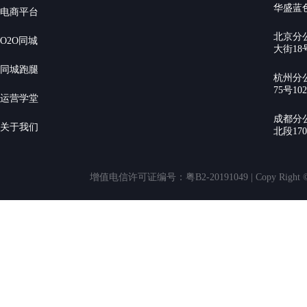
华盛蓝色
电商平台
北京分
O2O同城
大街18号
同城跑腿
杭州分
75号10
运营学堂
成都分
关于我们
北段17
增值电信许可证编号：粤B2-20191049 | Copy Rig