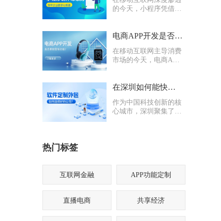
的今天，小程序凭借轻
量化、易传播、多入口
的核心优势，成为企业
打通线上渠道、沉淀私
电商APP开发是否要多做营销功能
域流量的关键抓手，无
在移动互联网主导消费
论是初创商户还是成熟
市场的今天，电商APP
企业，都纷纷布局小程
已成为企业抢占线上流
序制作，希望借助这一
量、提升业绩的核心载
载体实现业务升级。
体。不少企业在开发电
在深圳如何能快速找到一家优质的软件定制外包公司
商APP时，都会陷入一
作为中国科技创新的核
个两难困境：电商APP
心城市，深圳聚集了海
开发是否要多做营销功
量软件定制外包公司，
能？
从头部大厂分支到小型
创业团队，层次参差不
热门标签
齐。很多企业和创业者
在寻找软件定制外包公
司时，常常陷入“选择
困难”
互联网金融
APP功能定制
直播电商
共享经济