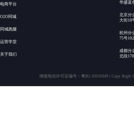
华盛蓝色
电商平台
北京分
O2O同城
大街18号
同城跑腿
杭州分
75号10
运营学堂
成都分
关于我们
北段17
增值电信许可证编号：粤B2-20191049 | Copy Rig