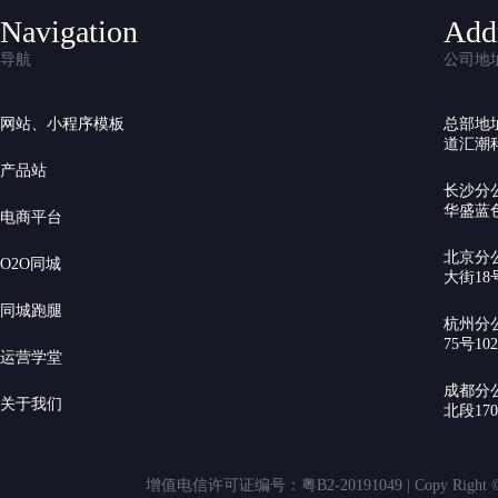
Navigation
Add
导航
公司地
网站、小程序模板
总部地
道汇潮科
产品站
长沙分
华盛蓝色
电商平台
北京分
O2O同城
大街18号
同城跑腿
杭州分
75号10
运营学堂
成都分
关于我们
北段17
增值电信许可证编号：粤B2-20191049 | Copy Rig