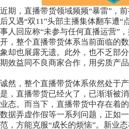
近期，直播带货领域频频“暴雷”，
后又遇“双11”头部主播集体翻车遭
事人回应称“未参与任何直播运营”
获得产品报价方案
开，整个直播带货体系当前面临的数
1万个想法不如1次的方案落地
象却也展露无遗。此外，也不乏部分
期效益同不良商家合作，用劣质产品
扫码添加[商务总监]沟通方案
诚然，整个直播带货体系依然处于产
扫码沟通
是，直播带货已经火了，已渐渐被消
业态。而当下，直播带货中存在着的
数据弄虚作假等一系列问题，正如一
范，方能克服“成长的烦恼”。新业