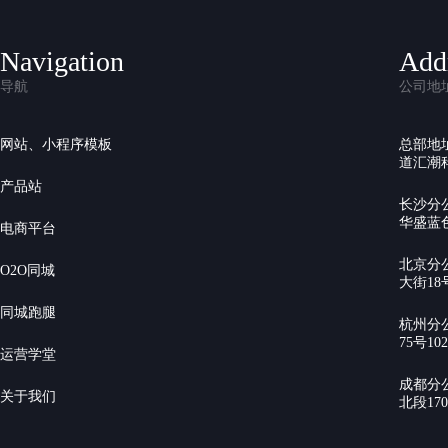
Navigation
Add
导航
公司地
网站、小程序模板
总部地
道汇潮科
产品站
长沙分
华盛蓝色
电商平台
北京分
O2O同城
大街18号
同城跑腿
杭州分
75号10
运营学堂
成都分
关于我们
北段17