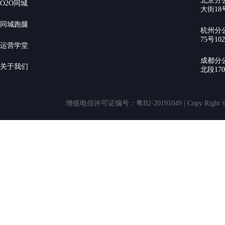
北京分
O2O同城
大街18号
同城跑腿
杭州分
75号10
运营学堂
成都分
关于我们
北段17
增值电信许可证编号：粤B2-20191049 | Copy Rig